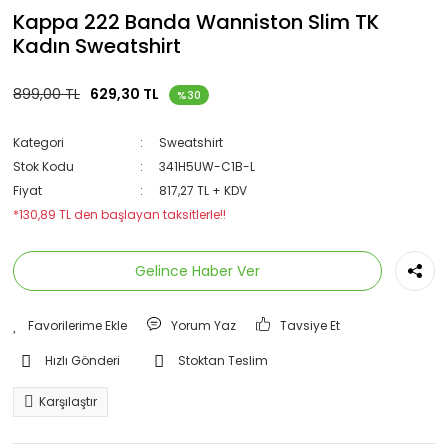
Kappa 222 Banda Wanniston Slim TK
Kadın Sweatshirt
899,00 TL
629,30 TL
%30
Kategori
Sweatshirt
Stok Kodu
341H5UW-C1B-L
Fiyat
817,27 TL + KDV
*130,89 TL den başlayan taksitlerle!!
Gelince Haber Ver
Yorum Yaz
Tavsiye Et
Hızlı Gönderi
Stoktan Teslim
Karşılaştır