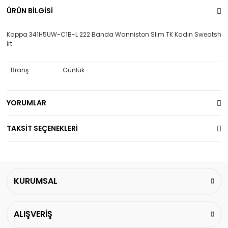
ÜRÜN BİLGİSİ
Kappa 341H5UW-C1B-L 222 Banda Wanniston Slim TK Kadın Sweatsh
irt
Branş
:
Günlük
YORUMLAR
TAKSİT SEÇENEKLERİ
KURUMSAL
ALIŞVERİŞ