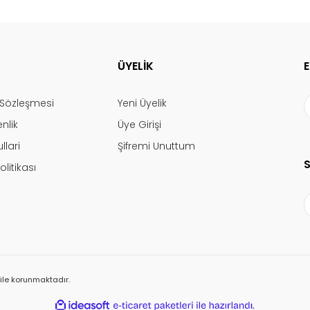
ÜYELİK
ş Sözleşmesi
Yeni Üyelik
enlik
Üye Girişi
llari
Şifremi Unuttum
olitikası
ı ile korunmaktadır.
ile
ideasoft
e-