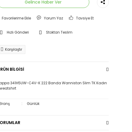
Gelince Haber Ver
Yorum Yaz
Tavsiye Et
Hızlı Gönderi
Stoktan Teslim
Karşılaştır
RÜN BİLGİSİ
appa 341H5UW-C4V-K 222 Banda Wanniston Slim TK Kadın
weatshirt
Branş
:
Günlük
YORUMLAR