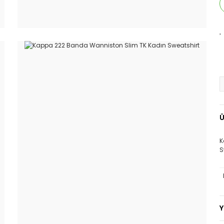
Ü
K
S