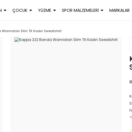
N
ÇOCUK
YÜZME
SPOR MALZEMELERİ
MARKALAR
 Wanniston Slim TK Kadın Sweatshirt
8
K
S
F
*