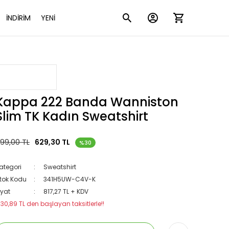
İNDİRİM
YENİ
Kappa 222 Banda Wanniston
Slim TK Kadın Sweatshirt
99,00 TL
629,30 TL
%30
ategori
Sweatshirt
tok Kodu
341H5UW-C4V-K
iyat
817,27 TL + KDV
130,89 TL den başlayan taksitlerle!!