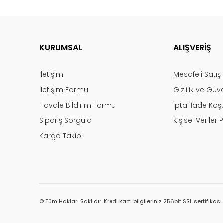
KURUMSAL
ALIŞVERİŞ
İletişim
Mesafeli Satı
İletişim Formu
Gizlilik ve Güv
Havale Bildirim Formu
İptal İade Koşu
Sipariş Sorgula
Kişisel Veriler P
Kargo Takibi
© Tüm Hakları Saklıdır. Kredi kartı bilgileriniz 256bit SSL sertifikas