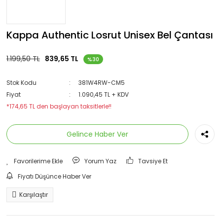
Kappa Authentic Losrut Unisex Bel Çantası
1.199,50 TL
839,65 TL
%30
Stok Kodu
381W4RW-CM5
Fiyat
1.090,45 TL + KDV
*174,65 TL den başlayan taksitlerle!!
Gelince Haber Ver
Yorum Yaz
Tavsiye Et
Fiyatı Düşünce Haber Ver
Karşılaştır