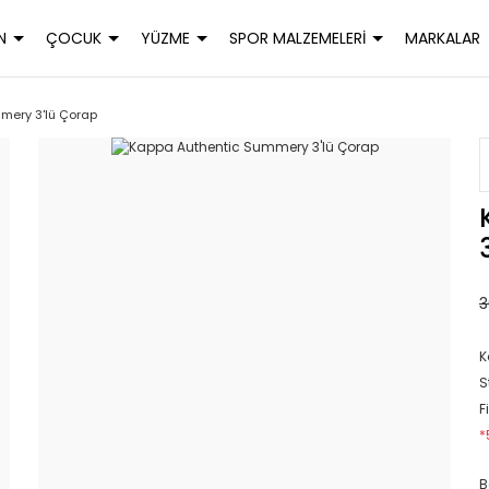
N
ÇOCUK
YÜZME
SPOR MALZEMELERİ
MARKALAR
mery 3'lü Çorap
3
K
S
F
*
B