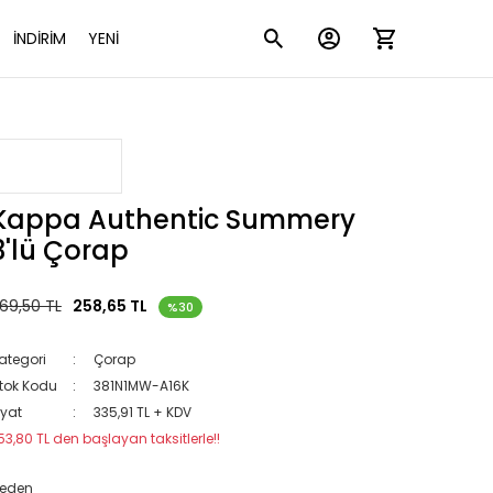
İNDİRİM
YENİ
Kappa Authentic Summery
3'lü Çorap
69,50 TL
258,65 TL
%30
ategori
Çorap
tok Kodu
381N1MW-A16K
iyat
335,91 TL + KDV
53,80 TL den başlayan taksitlerle!!
eden