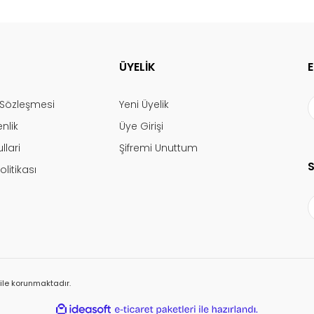
ÜYELİK
ş Sözleşmesi
Yeni Üyelik
enlik
Üye Girişi
llari
Şifremi Unuttum
olitikası
ı ile korunmaktadır.
ile
ideasoft
e-