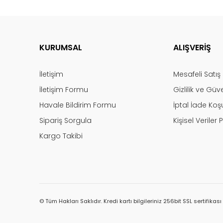
KURUMSAL
ALIŞVERİŞ
İletişim
Mesafeli Satı
İletişim Formu
Gizlilik ve Güv
Havale Bildirim Formu
İptal İade Koşu
Sipariş Sorgula
Kişisel Veriler P
Kargo Takibi
© Tüm Hakları Saklıdır. Kredi kartı bilgileriniz 256bit SSL sertifikas