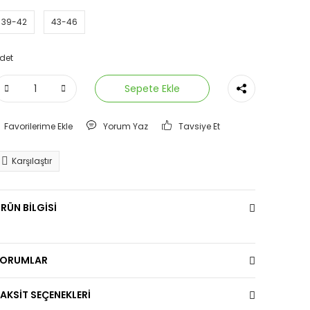
39-42
43-46
det
Sepete Ekle
Yorum Yaz
Tavsiye Et
Karşılaştır
RÜN BİLGİSİ
YORUMLAR
AKSİT SEÇENEKLERİ