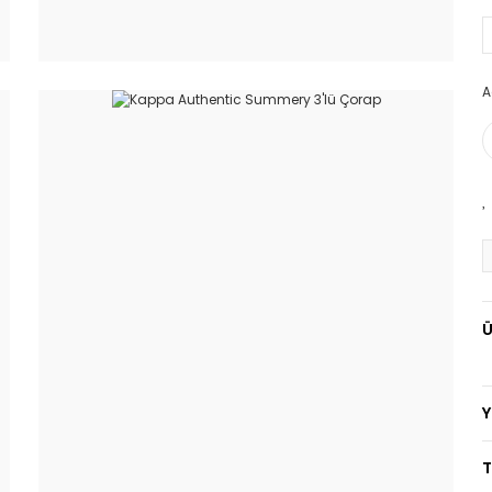
A
Ü
T