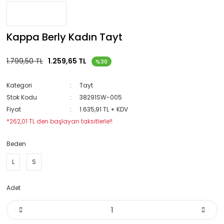
Kappa Berly Kadın Tayt
1.799,50 TL
1.259,65 TL
%30
Kategori
Tayt
Stok Kodu
38291SW-005
Fiyat
1.635,91 TL + KDV
*262,01 TL den başlayan taksitlerle!!
Beden
L
S
Adet