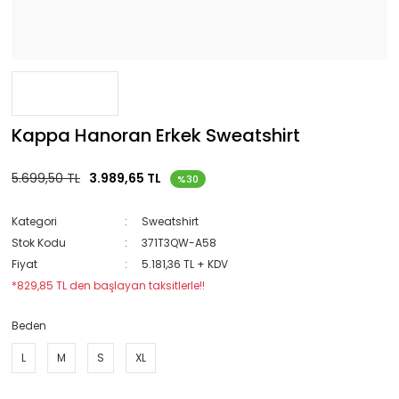
Kappa Hanoran Erkek Sweatshirt
5.699,50 TL
3.989,65 TL
%30
Kategori
Sweatshirt
Stok Kodu
371T3QW-A58
Fiyat
5.181,36 TL + KDV
*829,85 TL den başlayan taksitlerle!!
Beden
L
M
S
XL