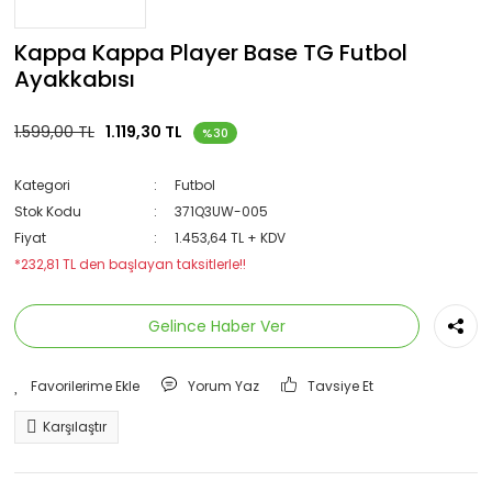
Kappa Kappa Player Base TG Futbol
Ayakkabısı
1.599,00 TL
1.119,30 TL
%30
Kategori
Futbol
Stok Kodu
371Q3UW-005
Fiyat
1.453,64 TL + KDV
*232,81 TL den başlayan taksitlerle!!
Gelince Haber Ver
Yorum Yaz
Tavsiye Et
Karşılaştır