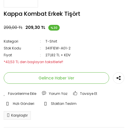
Kappa Kombat Erkek Tişört
299,00 TL
209,30 TL
%30
Kategori
T-Shirt
Stok Kodu
341F1EW-A01-2
Fiyat
271,82 TL + KDV
*43,53 TL den başlayan taksitlerle!!
Gelince Haber Ver
Yorum Yaz
Tavsiye Et
Hızlı Gönderi
Stoktan Teslim
Karşılaştır