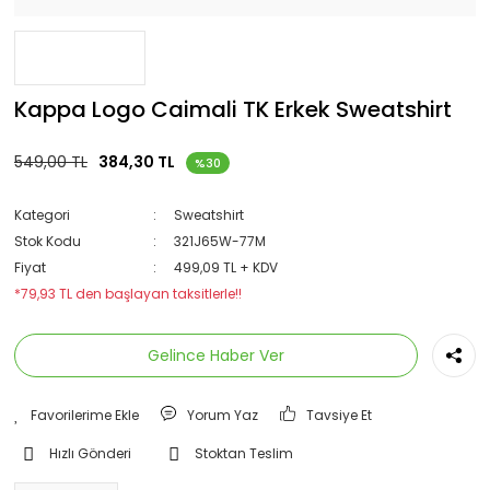
Kappa Logo Caimali TK Erkek Sweatshirt
549,00 TL
384,30 TL
%30
Kategori
Sweatshirt
Stok Kodu
321J65W-77M
Fiyat
499,09 TL + KDV
*79,93 TL den başlayan taksitlerle!!
Gelince Haber Ver
Yorum Yaz
Tavsiye Et
Hızlı Gönderi
Stoktan Teslim