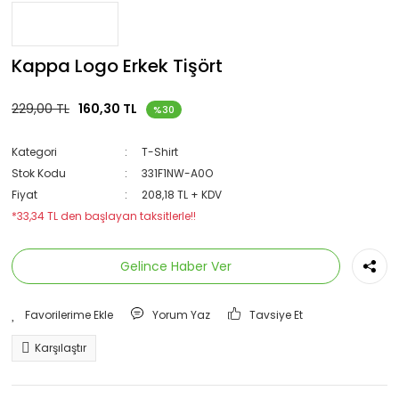
Kappa Logo Erkek Tişört
229,00 TL
160,30 TL
%30
Kategori
T-Shirt
Stok Kodu
331F1NW-A0O
Fiyat
208,18 TL + KDV
*33,34 TL den başlayan taksitlerle!!
Gelince Haber Ver
Yorum Yaz
Tavsiye Et
Karşılaştır