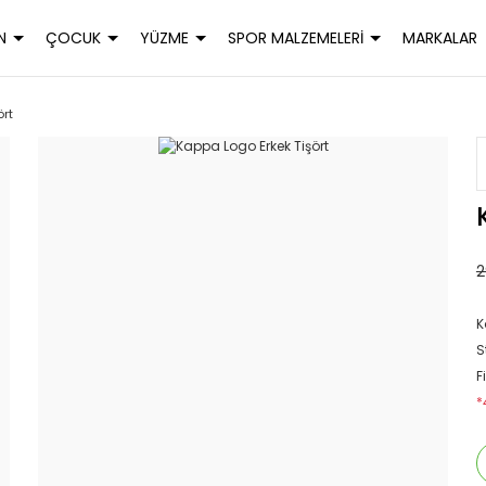
N
ÇOCUK
YÜZME
SPOR MALZEMELERİ
MARKALAR
ört
2
K
S
F
*