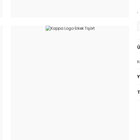
Ü
K
T