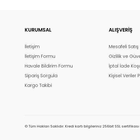
KURUMSAL
ALIŞVERİŞ
İletişim
Mesafeli Satı
İletişim Formu
Gizlilik ve Güv
Havale Bildirim Formu
İptal İade Koşu
Sipariş Sorgula
Kişisel Veriler P
Kargo Takibi
© Tüm Hakları Saklıdır. Kredi kartı bilgileriniz 256bit SSL sertifikas