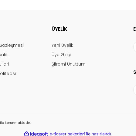
ÜYELİK
ş Sözleşmesi
Yeni Üyelik
enlik
Üye Girişi
llari
Şifremi Unuttum
olitikası
ı ile korunmaktadır.
ile
ideasoft
e-