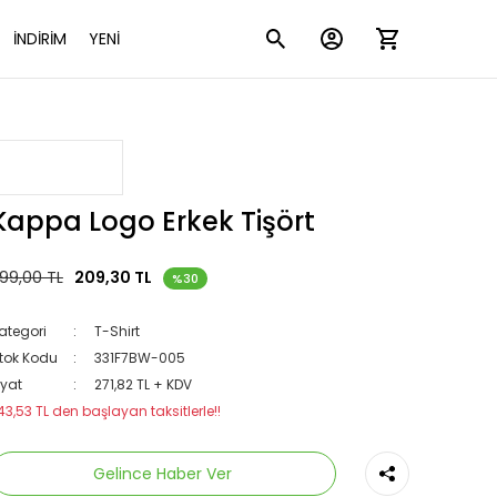
İNDİRİM
YENİ
Kappa Logo Erkek Tişört
99,00 TL
209,30 TL
%30
ategori
T-Shirt
tok Kodu
331F7BW-005
iyat
271,82 TL + KDV
43,53 TL den başlayan taksitlerle!!
Gelince Haber Ver