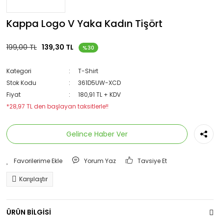
Kappa Logo V Yaka Kadın Tişört
199,00 TL
139,30 TL
%30
Kategori
T-Shirt
Stok Kodu
361D5UW-XCD
Fiyat
180,91 TL + KDV
*28,97 TL den başlayan taksitlerle!!
Gelince Haber Ver
Yorum Yaz
Tavsiye Et
Karşılaştır
ÜRÜN BİLGİSİ