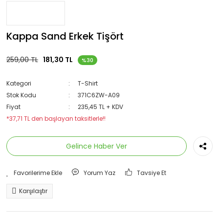
Kappa Sand Erkek Tişört
259,00 TL
181,30 TL
%30
Kategori
T-Shirt
Stok Kodu
371C6ZW-A09
Fiyat
235,45 TL + KDV
*37,71 TL den başlayan taksitlerle!!
Gelince Haber Ver
Yorum Yaz
Tavsiye Et
Karşılaştır