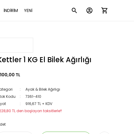
İNDİRİM
YENİ
Kettler 1 KG El Bilek Ağırlığı
.100,00 TL
ategori
Ayak & Bilek Ağırlıgı
tok Kodu
7361-410
iyat
916,67 TL + KDV
228,80 TL den başlayan taksitlerle!!
det