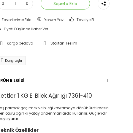
Sepete Ekle
Yorum Yaz
Tavsiye Et
Fiyatı Düşünce Haber Ver
Kargo bedava
Stoktan Teslim
Karşılaştır
RÜN BİLGİSİ
ettler 1 KG El Bilek Ağırlığı 7361-410
aş parmak geçirmek ve bileği kavramaya dönük üretilmesin
en ötürü ağırlıklı yatay antrenmanlarda kullanılır. Güçlendir
eye yarar.
eknik Özellikler