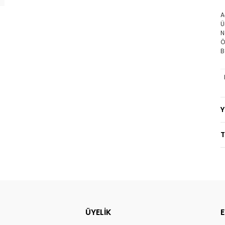
A
Ü
N
Ö
B
T
ÜYELİK