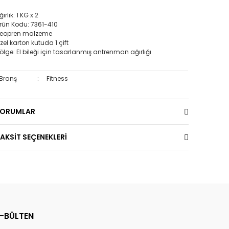
ğırlık: 1 KG x 2
rün Kodu: 7361-410
eopren malzeme
zel karton kutuda 1 çift
ölge: El bileği için tasarlanmış antrenman ağırlığı
Branş
:
Fitness
YORUMLAR
AKSİT SEÇENEKLERİ
E-BÜLTEN