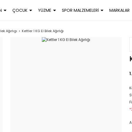
N
ÇOCUK
YÜZME
SPOR MALZEMELERİ
MARKALAR
lek Ağırlıgı
Kettler 1 KG El Bilek Ağırlığı
1
K
S
F
*
A