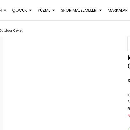
N
ÇOCUK
YÜZME
SPOR MALZEMELERİ
MARKALAR
 Outdoor Ceket
3
K
S
F
*