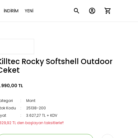
İNDİRİM
YENİ
Killtec Rocky Softshell Outdoor
Ceket
.990,00 TL
ategori
Mont
tok Kodu
25138-200
iyat
3.627,27 TL + KDV
829,92 TL den başlayan taksitlerle!!