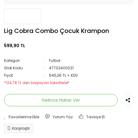
Lig Cobra Combo Çocuk Krampon
599,90 TL
Kategori
Futbol
Stok Kodu
47702400021
Fiyat
545,36 TL + KDV
*124,78 TL den başlayan taksitlerle!!
Gelince Haber Ver
Yorum Yaz
Tavsiye Et
Karşılaştır