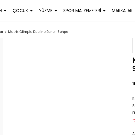
N
ÇOCUK
YÜZME
SPOR MALZEMELERİ
MARKALAR
ar
Matrix Olimpic Decline Bench Sehpa
1
K
S
F
*
A