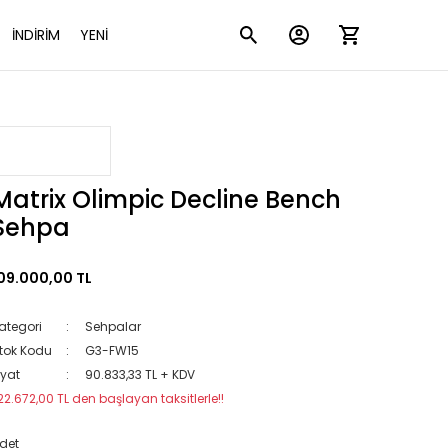
İNDİRİM
YENİ
Matrix Olimpic Decline Bench
Sehpa
09.000,00 TL
ategori
Sehpalar
tok Kodu
G3-FW15
iyat
90.833,33 TL + KDV
22.672,00 TL den başlayan taksitlerle!!
det