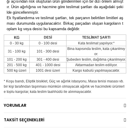
ğı açısından risk oluşturan ürün gönderimleri için bir dizi önlem almışt
ır. Ürün ağırlığına ve hacmine göre teslimat şartları da aşağıdaki şeki
lde güncellenmiştir.
Ek fiyatlandırma ve teslimat şartları, tek parçanın belirtilen limitleri aş
ması durumunda uygulanacaktır. Birkaç parçadan oluşan kargoların t
oplam kg veya desisi bu kapsamda değildir.
KG
DESİ
TESLİMAT ŞARTI
0 - 30 kg
0 - 100 desi
Kata teslimat yapılıyor.*
Bina kapısında teslim, kata çıkarılmıy
31 - 100 kg
101 - 300 desi
or.
101 - 200 kg
301 - 400 desi
Şubeden teslim, dağıtıma çıkarılmıyor.
201 - 500 kg
401 - 1000 desi
Aktarmadan teslim ediliyor.
500 kg üzeri
1001 desi üzeri
Kargo kabulü yapılmayacaktır.
* Koşu bandı, Eliptik bisiklet, Güç ve ağırlık istasyonu, Masa tenisi masası vb.
bir kişi tarafından taşınması mümkün olmayacak ağırlık ve hacimdeki ürünlerl
e toplu kargolar, kata teslim taahhüdü ile alınmayacaktır.
YORUMLAR
TAKSİT SEÇENEKLERİ