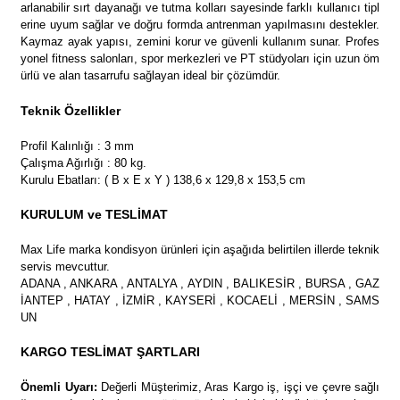
arlanabilir sırt dayanağı ve tutma kolları sayesinde farklı kullanıcı tipl
erine uyum sağlar ve doğru formda antrenman yapılmasını destekler.
Kaymaz ayak yapısı, zemini korur ve güvenli kullanım sunar. Profes
yonel fitness salonları, spor merkezleri ve PT stüdyoları için uzun öm
ürlü ve alan tasarrufu sağlayan ideal bir çözümdür.
Teknik Özellikler
Profil Kalınlığı : 3 mm
Çalışma Ağırlığı : 80 kg.
Kurulu Ebatları: ( B x E x Y ) 138,6 x 129,8 x 153,5 cm
KURULUM ve TESLİMAT
Max Life marka kondisyon ürünleri için aşağıda belirtilen illerde teknik
servis mevcuttur.
ADANA , ANKARA , ANTALYA , AYDIN , BALIKESİR , BURSA , GAZ
İANTEP , HATAY , İZMİR , KAYSERİ , KOCAELİ , MERSİN , SAMS
UN
KARGO TESLİMAT ŞARTLARI
Önemli Uyarı:
Değerli Müşterimiz, Aras Kargo iş, işçi ve çevre sağlı