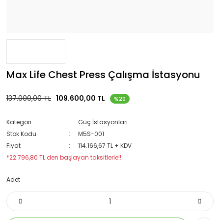
Max Life Chest Press Çalışma İstasyonu
137.000,00 TL
109.600,00 TL
%20
Kategori
Güç İstasyonları
Stok Kodu
M5S-001
Fiyat
114.166,67 TL + KDV
*22.796,80 TL den başlayan taksitlerle!!
Adet