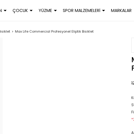
N
ÇOCUK
YÜZME
SPOR MALZEMELERİ
MARKALAR
Bisiklet
Max Life Commercial Profesyonel Eliptik Bisiklet
1
K
S
F
*
A