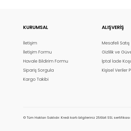
KURUMSAL
ALIŞVERİŞ
İletişim
Mesafeli Satı
İletişim Formu
Gizlilik ve Güv
Havale Bildirim Formu
İptal İade Koşu
Sipariş Sorgula
Kişisel Veriler P
Kargo Takibi
© Tüm Hakları Saklıdır. Kredi kartı bilgileriniz 256bit SSL sertifikas