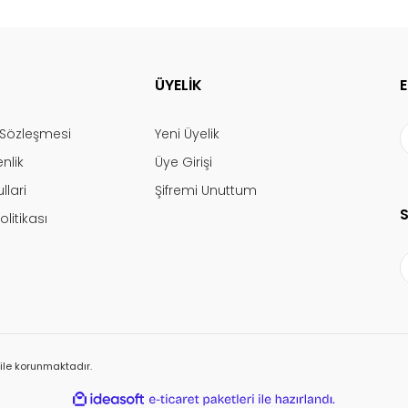
ÜYELİK
ş Sözleşmesi
Yeni Üyelik
enlik
Üye Girişi
llari
Şifremi Unuttum
olitikası
ı ile korunmaktadır.
ile
ideasoft
e-