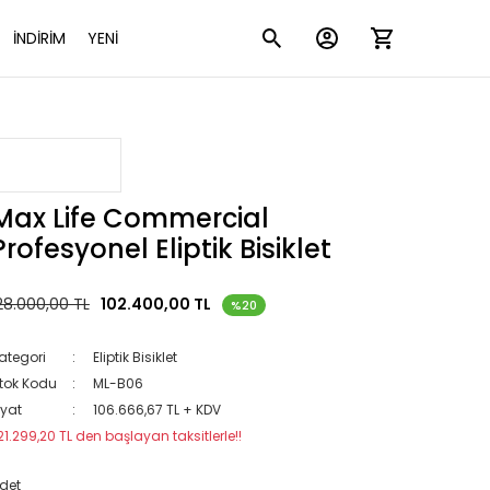
İNDİRİM
YENİ
Max Life Commercial
Profesyonel Eliptik Bisiklet
28.000,00 TL
102.400,00 TL
%20
ategori
Eliptik Bisiklet
tok Kodu
ML-B06
iyat
106.666,67 TL + KDV
21.299,20 TL den başlayan taksitlerle!!
det