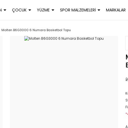
N
ÇOCUK
YÜZME
SPOR MALZEMELERİ
MARKALAR
Molten B6G3000 6 Numara Basketbol Topu
2
K
S
F
*
A