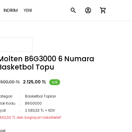
İNDİRİM
YENİ
Molten B6G3000 6 Numara
Basketbol Topu
.500,00 TL
2.125,00 TL
%15
ategori
Basketbol Topları
tok Kodu
B6G3000
iyat
2.083,33 TL + KDV
442,00 TL den başlayan taksitlerle!!
det