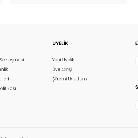
ÜYELİK
ş Sözleşmesi
Yeni Üyelik
enlik
Üye Girişi
llari
Şifremi Unuttum
olitikası