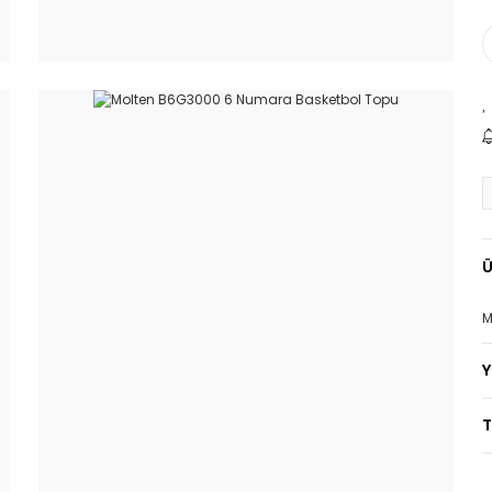
Ü
M
T