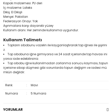
Kapak malzemesi: PU deri
İç malzeme: Lateks
Dikiş: El Dikişli
Menşei: Pakistan
Federasyon Onayı: Yok
Aşınmalara karşı dayanıklı yüzey
Kullanım alanı: Her zeminde kullanıma uygundur.
Kullanım Talimatı
Topların sibobunu vazelin ile kayganlaştırarak top iğnesi ile şişirini
z.
Top sibobuna iğne girmiyorsa ve 24 saat içerisinde top havası ini
yorsa iade edebilirsiniz.
Top sibobu iğne kullanılmadan zorlanma sonucu kayması, topun
içerisine sibop düşmesi gibi sorunlarda topun değişim ve iadesi mü
mkün değildir.
Renk
:
Mavi
Numara
:
5 Numara
YORUMLAR