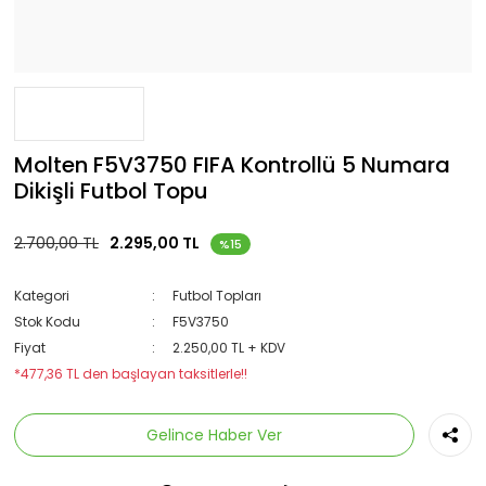
Molten F5V3750 FIFA Kontrollü 5 Numara
Dikişli Futbol Topu
2.700,00 TL
2.295,00 TL
%15
Kategori
Futbol Topları
Stok Kodu
F5V3750
Fiyat
2.250,00 TL + KDV
*477,36 TL den başlayan taksitlerle!!
Gelince Haber Ver