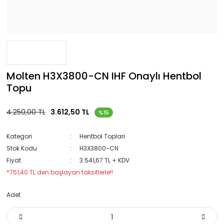
Molten H3X3800-CN IHF Onaylı Hentbol
Topu
4.250,00 TL
3.612,50 TL
%15
Kategori
Hentbol Topları
Stok Kodu
H3X3800-CN
Fiyat
3.541,67 TL + KDV
*751,40 TL den başlayan taksitlerle!!
Adet