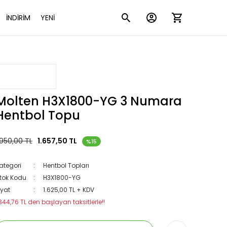
İNDİRİM
YENİ
Molten H3X1800-YG 3 Numara
Hentbol Topu
.950,00 TL
1.657,50 TL
%15
ategori
Hentbol Topları
tok Kodu
H3X1800-YG
iyat
1.625,00 TL + KDV
344,76 TL den başlayan taksitlerle!!