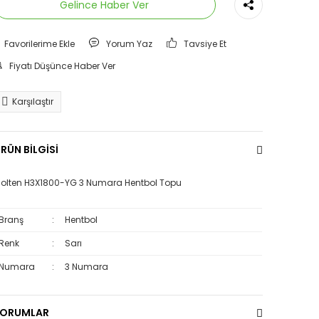
Gelince Haber Ver
Yorum Yaz
Tavsiye Et
Fiyatı Düşünce Haber Ver
Karşılaştır
RÜN BİLGİSİ
olten H3X1800-YG 3 Numara Hentbol Topu
Branş
:
Hentbol
Renk
:
Sarı
Numara
:
3 Numara
YORUMLAR