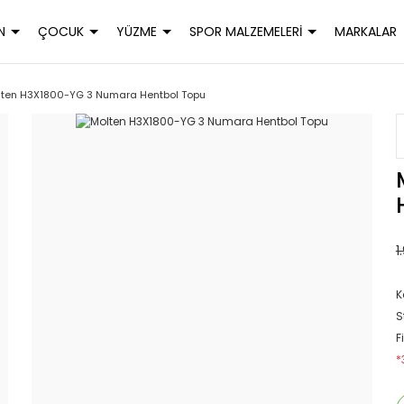
N
ÇOCUK
YÜZME
SPOR MALZEMELERİ
MARKALAR
lten H3X1800-YG 3 Numara Hentbol Topu
1
K
S
F
*