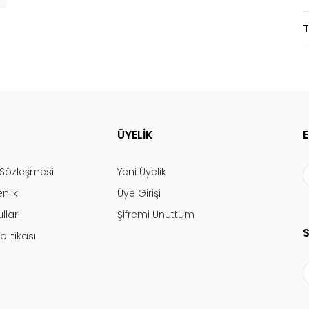
T
ÜYELİK
ş Sözleşmesi
Yeni Üyelik
enlik
Üye Girişi
llari
Şifremi Unuttum
olitikası