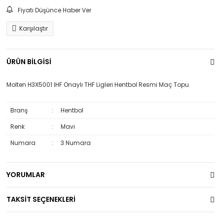
Fiyatı Düşünce Haber Ver
Karşılaştır
ÜRÜN BİLGİSİ
Molten H3X5001 IHF Onaylı THF Ligleri Hentbol Resmi Maç Topu
Branş
:
Hentbol
Renk
:
Mavi
Numara
:
3 Numara
YORUMLAR
TAKSİT SEÇENEKLERİ