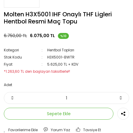
Molten H3X5001 IHF Onaylı THF Ligleri
Hentbol Resmi Maç Topu
6.750,00 TL
6.075,00 TL
%10
Kategori
Hentbol Topları
Stok Kodu
H3X5001-BWTR
Fiyat
5.625,00 TL + KDV
*1.263,60 TL den başlayan taksitlerle!!
Adet
Sepete Ekle
Yorum Yaz
Tavsiye Et