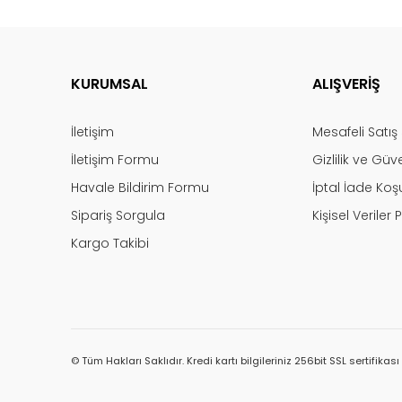
KURUMSAL
ALIŞVERİŞ
İletişim
Mesafeli Satı
İletişim Formu
Gizlilik ve Güv
Havale Bildirim Formu
İptal İade Koşu
Sipariş Sorgula
Kişisel Veriler P
Kargo Takibi
© Tüm Hakları Saklıdır. Kredi kartı bilgileriniz 256bit SSL sertifikas