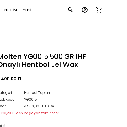
İNDİRİM
YENİ
Molten YG0015 500 GR IHF
Onaylı Hentbol Jel Wax
.400,00 TL
ategori
Hentbol Topları
tok Kodu
YG0015
iyat
4.500,00 TL + KDV
1.123,20 TL den başlayan taksitlerle!!
det