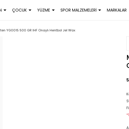
N
ÇOCUK
YÜZME
SPOR MALZEMELERİ
MARKALAR
ten YG0015 500 GR IHF Onaylı Hentbol Jel Wax
5
K
S
F
*
A