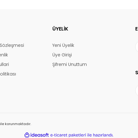
ÜYELİK
ş Sözleşmesi
Yeni Üyelik
enlik
Üye Girişi
llari
Şifremi Unuttum
olitikası
ı ile korunmaktadır.
ile
ideasoft
e-