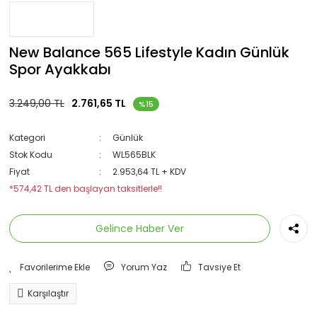
New Balance 565 Lifestyle Kadın Günlük
Spor Ayakkabı
3.249,00 TL
2.761,65 TL
%15
Kategori
Günlük
Stok Kodu
WL565BLK
Fiyat
2.953,64 TL + KDV
*574,42 TL den başlayan taksitlerle!!
Gelince Haber Ver
Yorum Yaz
Tavsiye Et
Karşılaştır