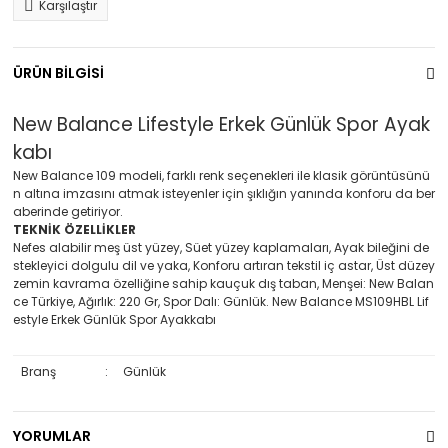
Karşılaştır
ÜRÜN BİLGİSİ
New Balance Lifestyle Erkek Günlük Spor Ayak
kabı
New Balance 109 modeli, farklı renk seçenekleri ile klasik görüntüsünü
n altına imzasını atmak isteyenler için şıklığın yanında konforu da ber
aberinde getiriyor.
TEKNİK ÖZELLİKLER
Nefes alabilir meş üst yüzey, Süet yüzey kaplamaları, Ayak bileğini de
stekleyici dolgulu dil ve yaka, Konforu artıran tekstil iç astar, Üst düzey
zemin kavrama özelliğine sahip kauçuk dış taban, Menşei: New Balan
ce Türkiye, Ağırlık: 220 Gr, Spor Dalı: Günlük. New Balance MS109HBL Lif
estyle Erkek Günlük Spor Ayakkabı
Branş
:
Günlük
YORUMLAR