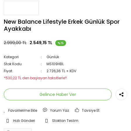
New Balance Lifestyle Erkek Günlük Spor
Ayakkabı
2.999,00 TL
2.549,15 TL
%15
Kategori
Günlük
Stok Kodu
MS109HBL
Fiyat
2.726,36 TL + KDV
*530,22 TL den başlayan taksitlerle!!
Gelince Haber Ver
Yorum Yaz
Tavsiye Et
Hızlı Gönderi
Stoktan Teslim