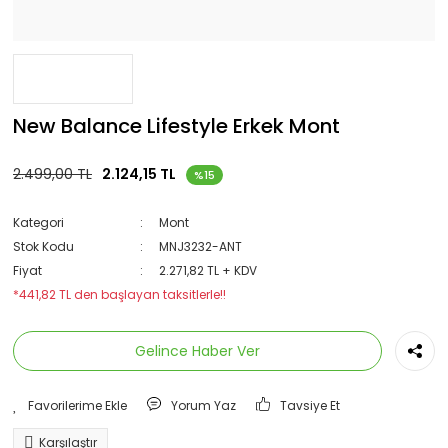
New Balance Lifestyle Erkek Mont
2.499,00 TL
2.124,15 TL
%15
Kategori
Mont
Stok Kodu
MNJ3232-ANT
Fiyat
2.271,82 TL + KDV
*441,82 TL den başlayan taksitlerle!!
Gelince Haber Ver
Yorum Yaz
Tavsiye Et
Karşılaştır