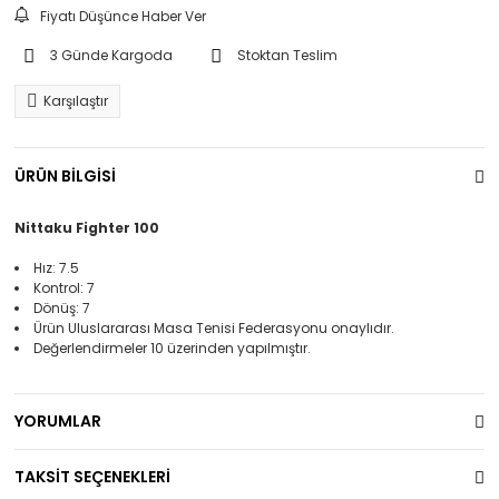
Fiyatı Düşünce Haber Ver
3 Günde Kargoda
Stoktan Teslim
Karşılaştır
ÜRÜN BİLGİSİ
Nittaku Fighter 100
Hız: 7.5
Kontrol: 7
Dönüş: 7
Ürün Uluslararası Masa Tenisi Federasyonu onaylıdır.
Değerlendirmeler 10 üzerinden yapılmıştır.
YORUMLAR
TAKSİT SEÇENEKLERİ