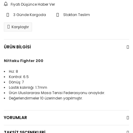
Fiyatı Düşünce Haber Ver
3 Günde Kargoda
Stoktan Teslim
Karşılaştır
ÜRÜN BİLGİSİ
Nittaku Fighter 200
Hız: 8
Kontrol: 6.5
Dönüş: 7
Lastik kalınlığı: 1.7mm
Ürün Uluslararası Masa Tenisi Federasyonu onaylıdır.
Değerlendirmeler 10 üzerinden yapılmıştır.
YORUMLAR
TAKSİT SEÇENEKLERİ