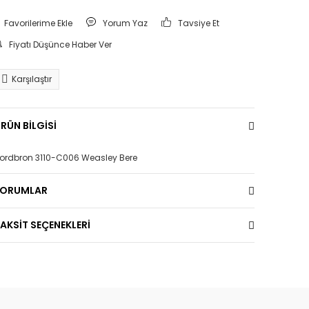
Yorum Yaz
Tavsiye Et
Fiyatı Düşünce Haber Ver
Karşılaştır
RÜN BİLGİSİ
ordbron 3110-C006 Weasley Bere
YORUMLAR
AKSİT SEÇENEKLERİ