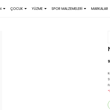
N
ÇOCUK
YÜZME
SPOR MALZEMELERİ
MARKALAR
9
K
S
F
*