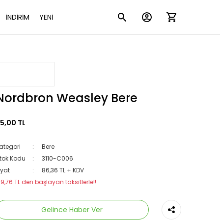
İNDİRİM
YENİ
Nordbron Weasley Bere
5,00 TL
ategori
Bere
tok Kodu
3110-C006
iyat
86,36 TL + KDV
19,76 TL den başlayan taksitlerle!!
Gelince Haber Ver