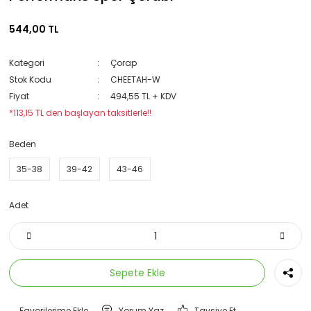
544,00 TL
Kategori
Çorap
Stok Kodu
CHEETAH-W
Fiyat
494,55 TL + KDV
*113,15 TL den başlayan taksitlerle!!
Beden
35-38
39-42
43-46
Adet
Sepete Ekle
Yorum Yaz
Tavsiye Et