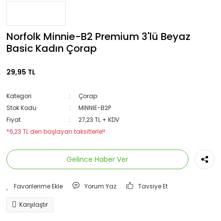
Norfolk Minnie-B2 Premium 3'lü Beyaz
Basic Kadın Çorap
29,95 TL
Kategori
Çorap
Stok Kodu
MINNIE-B2P
Fiyat
27,23 TL + KDV
*6,23 TL den başlayan taksitlerle!!
Gelince Haber Ver
Yorum Yaz
Tavsiye Et
Karşılaştır