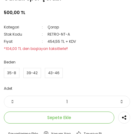
500,00 TL
Kategori
Çorap
Stok Kodu
RETRO-NT-A
Fiyat
454,55 TL + KDV
*104,00 TL den başlayan taksitlerle!!
Beden
35-8
39-42
43-46
Adet
Sepete Ekle
Yorum Yaz
Tavsiye Et