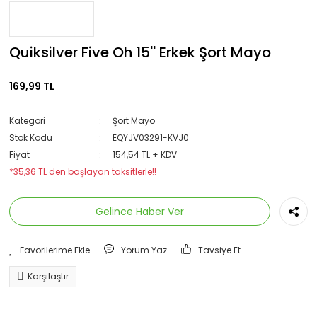
Quiksilver Five Oh 15'' Erkek Şort Mayo
169,99 TL
Kategori
Şort Mayo
Stok Kodu
EQYJV03291-KVJ0
Fiyat
154,54 TL + KDV
*35,36 TL den başlayan taksitlerle!!
Gelince Haber Ver
Yorum Yaz
Tavsiye Et
Karşılaştır