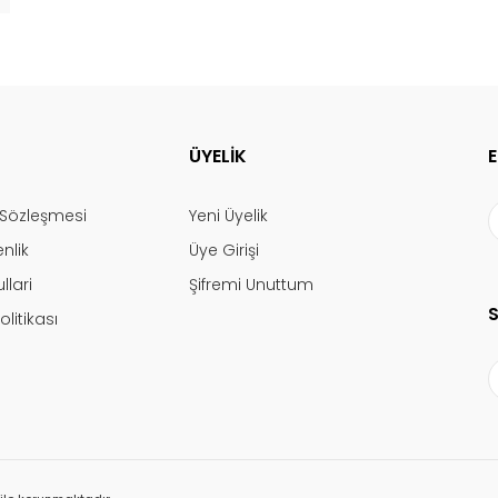
ÜYELİK
ş Sözleşmesi
Yeni Üyelik
enlik
Üye Girişi
llari
Şifremi Unuttum
olitikası