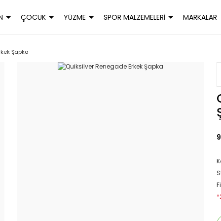
N
ÇOCUK
YÜZME
SPOR MALZEMELERİ
MARKALAR
rkek Şapka
9
K
S
F
*