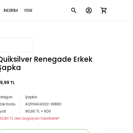
İNDİRİM
YENİ
Quiksilver Renegade Erkek
Şapka
9,99 TL
ategori
Şapka
tok Kodu
AQYHA04002-WBB0
iyat
90,90 TL + KDV
20,80 TL den başlayan taksitlerle!!