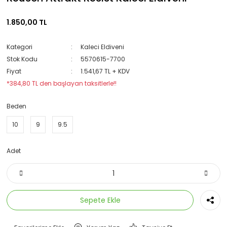
1.850,00 TL
Kategori
Kaleci Eldiveni
Stok Kodu
5570615-7700
Fiyat
1.541,67 TL + KDV
*384,80 TL den başlayan taksitlerle!!
Beden
10
9
9.5
Adet
Sepete Ekle