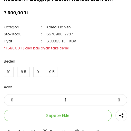
7.600,00 TL
Kategori
Kaleci Eldiveni
Stok Kodu
5570900-7707
Fiyat
6.333,33 TL + KDV
*1.580,80 TL den başlayan taksitlerle!!
Beden
10
8.5
9
9.5
Adet
Sepete Ekle