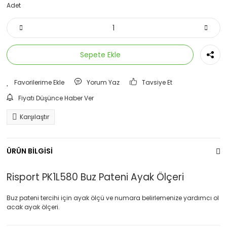
Adet
Eşofman Altı
Eşofman Üstü
Sepete Ekle
İçlik
Mont
Yorum Yaz
Tavsiye Et
Sweatshirt
Fiyatı Düşünce Haber Ver
Karşılaştır
ÜRÜN BİLGİSİ
Risport PK1L580 Buz Pateni Ayak Ölçeri
Buz pateni tercihi için ayak ölçü ve numara belirlemenize yardımcı ol
acak ayak ölçeri.