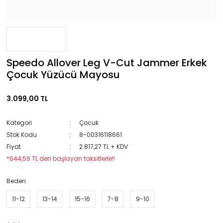
Speedo Allover Leg V-Cut Jammer Erkek
Çocuk Yüzücü Mayosu
3.099,00 TL
Kategori
Çocuk
Stok Kodu
8-00316118661
Fiyat
2.817,27 TL + KDV
*644,59 TL den başlayan taksitlerle!!
Beden
11-12
13-14
15-16
7-8
9-10