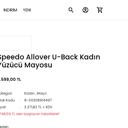
İNDİRİM
YENİ
Speedo Allover U-Back Kadın
Yüzücü Mayosu
.599,00 TL
ategori
Kadın
,
Mayo
tok Kodu
8-00308914497
iyat
3.271,82 TL + KDV
748,59 TL den başlayan taksitlerle!!
eden