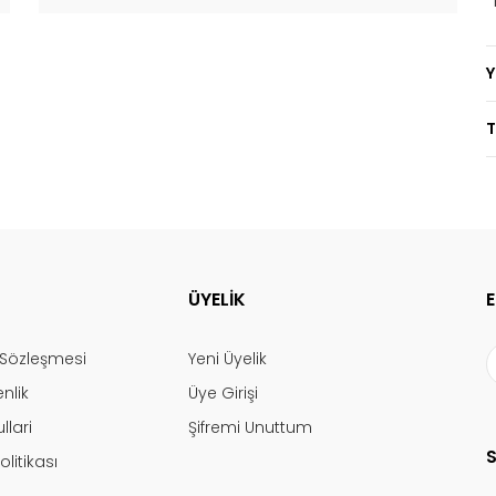
T
ÜYELİK
ş Sözleşmesi
Yeni Üyelik
enlik
Üye Girişi
llari
Şifremi Unuttum
olitikası