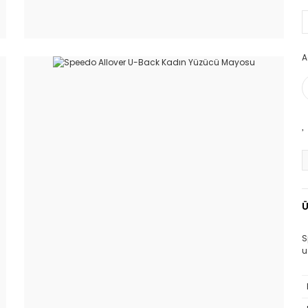
A
Ü
S
u