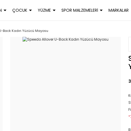
N
ÇOCUK
YÜZME
SPOR MALZEMELERİ
MARKALAR
 U-Back Kadın Yüzücü Mayosu
3
K
S
F
*
B