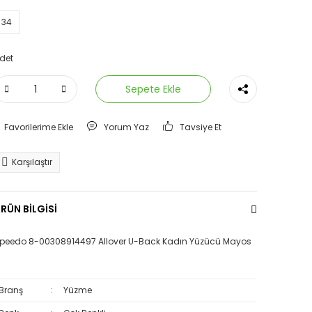
34
det
Sepete Ekle
Yorum Yaz
Tavsiye Et
Karşılaştır
RÜN BİLGİSİ
peedo 8-00308914497 Allover U-Back Kadın Yüzücü Mayos
Branş
:
Yüzme