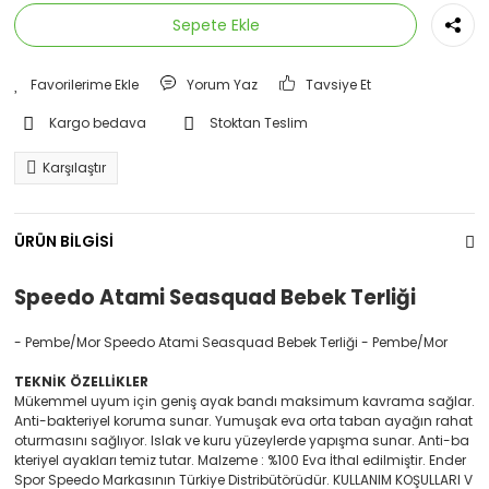
Sepete Ekle
Yorum Yaz
Tavsiye Et
Kargo bedava
Stoktan Teslim
Karşılaştır
ÜRÜN BİLGİSİ
Speedo Atami Seasquad Bebek Terliği
- Pembe/Mor Speedo Atami Seasquad Bebek Terliği - Pembe/Mor
TEKNİK ÖZELLİKLER
Mükemmel uyum için geniş ayak bandı maksimum kavrama sağlar.
Anti-bakteriyel koruma sunar. Yumuşak eva orta taban ayağın rahat
oturmasını sağlıyor. Islak ve kuru yüzeylerde yapışma sunar. Anti-ba
kteriyel ayakları temiz tutar. Malzeme : %100 Eva İthal edilmiştir. Ender
Spor Speedo Markasının Türkiye Distribütörüdür. KULLANIM KOŞULLARI V