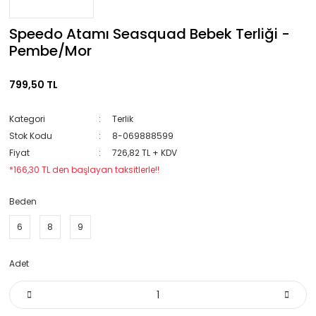
Speedo Atamı Seasquad Bebek Terliği -
Pembe/Mor
799,50 TL
Kategori
Terlik
Stok Kodu
8-069888599
Fiyat
726,82 TL + KDV
*166,30 TL den başlayan taksitlerle!!
Beden
6
8
9
Adet