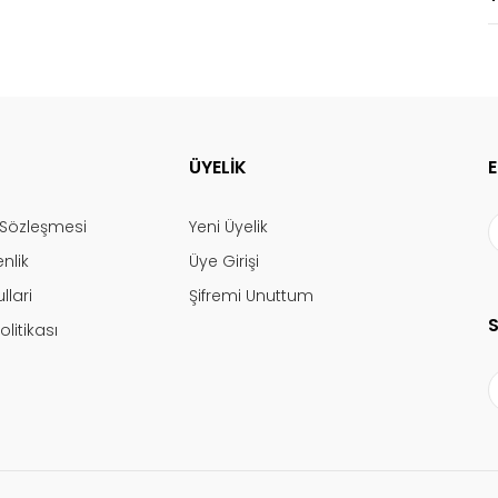
ÜYELİK
ş Sözleşmesi
Yeni Üyelik
enlik
Üye Girişi
llari
Şifremi Unuttum
olitikası