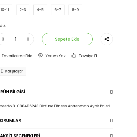
10-11
2-3
4-5
6-7
8-9
det
Sepete Ekle
Yorum Yaz
Tavsiye Et
Karşılaştır
RÜN BİLGİSİ
peedo 8-0884116243 Biofuse Fitness Antrenman Ayak Paleti
YORUMLAR
AKSİT SEÇENEKLERİ