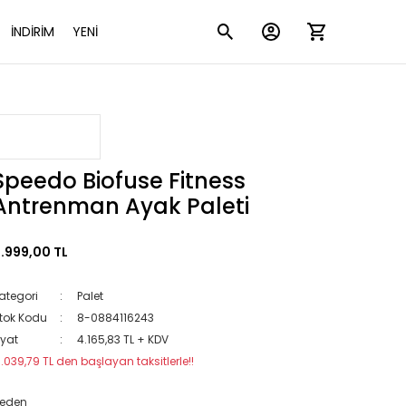
İNDİRİM
YENİ
Speedo Biofuse Fitness
Antrenman Ayak Paleti
.999,00 TL
ategori
Palet
tok Kodu
8-0884116243
iyat
4.165,83 TL + KDV
1.039,79 TL den başlayan taksitlerle!!
eden