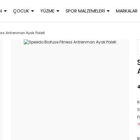
N
ÇOCUK
YÜZME
SPOR MALZEMELERİ
MARKALAR
ess Antrenman Ayak Paleti
4
K
S
F
*
B