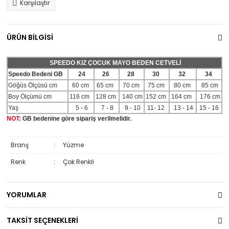
Karşılaştır
ÜRÜN BİLGİSİ
SPEEDO KIZ ÇOCUK MAYO BEDEN CETVELİ
Speedo Bedeni GB
24
26
28
30
32
34
Göğüs Ölçüsü cm
60 cm
65 cm
70 cm
75 cm
80 cm
85 cm
Boy Ölçümü cm
116 cm
128 cm
140 cm
152 cm
164 cm
176 cm
Yaş
5 - 6
7 - 8
9 - 10
11- 12
13 - 14
15 - 16
NOT
: GB bedenine göre sipariş verilmelidir.
Branş
:
Yüzme
Renk
:
Çok Renkli
YORUMLAR
TAKSİT SEÇENEKLERİ