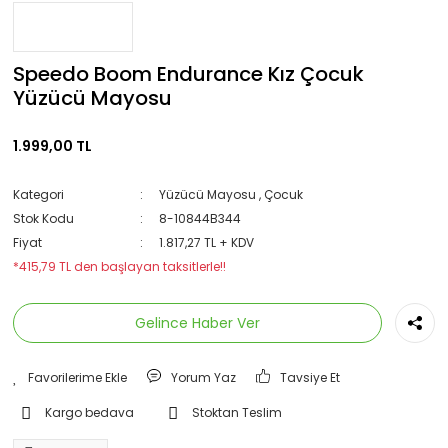
Speedo Boom Endurance Kız Çocuk
Yüzücü Mayosu
1.999,00 TL
Kategori
Yüzücü Mayosu
,
Çocuk
Stok Kodu
8-10844B344
Fiyat
1.817,27 TL + KDV
*415,79 TL den başlayan taksitlerle!!
Gelince Haber Ver
Yorum Yaz
Tavsiye Et
Kargo bedava
Stoktan Teslim