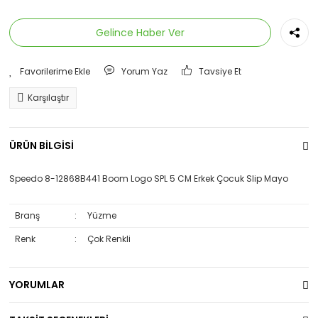
Eşofman Altı
Gelince Haber Ver
Eşofman Üstü
Yorum Yaz
Tavsiye Et
İçlik
Karşılaştır
Mont
Sweatshirt
ÜRÜN BİLGİSİ
Speedo 8-12868B441 Boom Logo SPL 5 CM Erkek Çocuk Slip Mayo
Branş
:
Yüzme
Renk
:
Çok Renkli
YORUMLAR