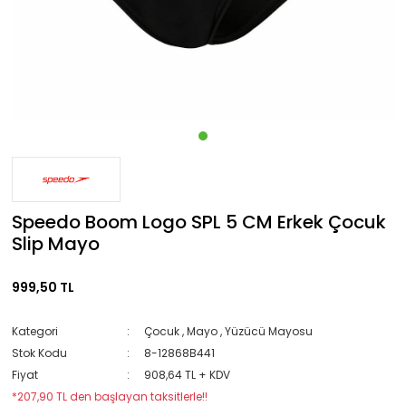
Havlu
Buz Pateni
Outdoor
Mayo
Saç Bandı
Şort
Indoor
Aksesuar
Dirseklik
Buz Pateni Ayakkabısı
Boks
Tenis
Mont
Şapka
Sporcu Sütyeni
Kar Maskesi
Dizlik
Rental Paten
Hakem Malzemeleri
Terlik
Pantolon
Maske
Sweatshirt
Kask
Fitness Eldiveni
Pilates
Polar
Saç Bandı
T-Shirt
Kask Kılıfı
Hentbol
Şort
Tayt
Badminton & Squash
Şort Mayo
Yağmurluk
Speedo Boom Logo SPL 5 CM Erkek Çocuk
Slip Mayo
Kardio ve Spor Aletleri
Sweatshirt
Yelek
Madalya / Kupa
T-Shirt
Polar
999,50 TL
Padel
Tayt
Kategori
Çocuk
,
Mayo
,
Yüzücü Mayosu
Stok Kodu
8-12868B441
Pickleball
Yağmurluk
Fiyat
908,64 TL + KDV
Yelek
*207,90 TL den başlayan taksitlerle!!