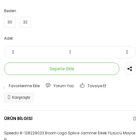
Eşofman Altı
Beden
Eşofman Üstü
30
32
İçlik
Adet
Mont
Sweatshirt
Sepete Ekle
Yorum Yaz
Tavsiye Et
Karşılaştır
ÜRÜN BİLGİSİ
Speedo 8-128229023 Boom Logo Splice Jammer Erkek Yüzücü Mayos
u