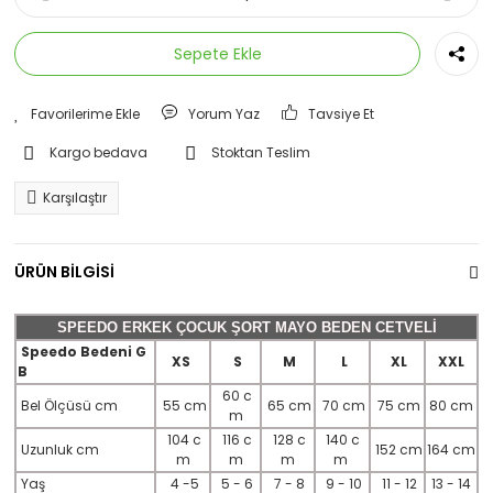
Sepete Ekle
Yorum Yaz
Tavsiye Et
Kargo bedava
Stoktan Teslim
Karşılaştır
ÜRÜN BİLGİSİ
SPEEDO ERKEK ÇOCUK ŞORT MAYO BEDEN CETVELİ
Speedo Bedeni G
XS
S
M
L
XL
XXL
B
60 c
Bel Ölçüsü cm
55 cm
65 cm
70 cm
75 cm
80 cm
m
104 c
116 c
128 c
140 c
Uzunluk cm
152 cm
164 cm
m
m
m
m
Yaş
4 -5
5 - 6
7 - 8
9 - 10
11 - 12
13 - 14