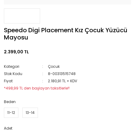
Speedo Digi Placement Kız Çocuk Yüzücü
Mayosu
2.399,00 TL
Kategori
Çocuk
Stok Kodu
8-00313515748
Fiyat
2.180,91 TL + KDV
*498,99 TL den başlayan taksitlerle!!
Beden
11-12
13-14
Adet