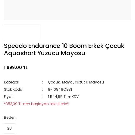
Speedo Endurance 10 Boom Erkek Çocuk
Aquashort Yüzücü Mayosu
1.699,00 TL
Kategori
Çocuk
,
Mayo
,
Yüzücü Mayosu
Stok Kodu
8-10848C831
Fiyat
1.544,55 TL + KDV
*353,39 TL den başlayan taksitlerle!!
Beden
28