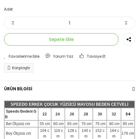
Adet
Sepete Ekle
Yorum Yaz
Tavsiye Et
Karşılaştır
ÜRÜN BİLGİSİ
SPEEDO ERKEK ÇOCUK YÜZÜCÜ MAYOSU BEDEN CETVELİ
Speedo Bedeni G
34
22
24
26
28
30
32
B
Bel Ölçüsü cm
55 cm
60 cm
65 cm
70 cm
75 cm
80 cm
85 cm
104 c
116 c
128 c
140 c
152 c
164 c
Boy Ölçüsü cm
176 cm
m
m
m
m
m
m